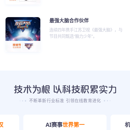
最强大脑合作伙伴
连续四年携手江苏卫视《最强大脑》，与
节目共同甄选“脑力少年”。
不断革新行业标准 引领在线教育进化
权
AI赛事
世界第一