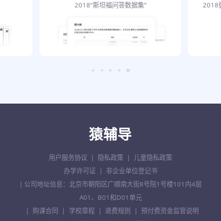
2018“斯坦福问答数据集”
201
用户服务协议
|
隐私政策
|
儿童隐私政策
办学许可证
|
非企业单位登记书
| 公司地址信息：北京市朝阳区广顺南大街8号院1号楼101内4层
A01、B01和D01单元
|
购课合同
|
学校章程
|
退费规则
|
预付费资金监管说明